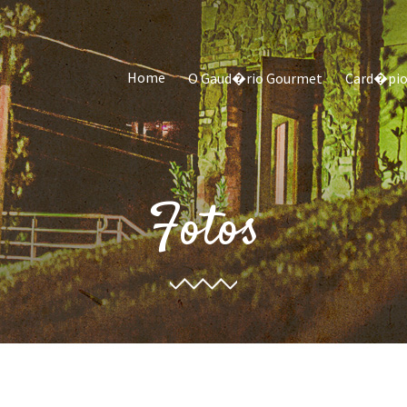
Home
O Gaud�rio Gourmet
Card�pi
Fotos